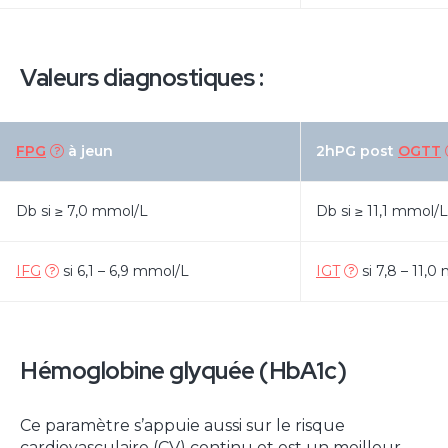
Valeurs diagnostiques :
FPG
à jeun
2hPG post
OGTT
Db si ≥ 7,0 mmol/L
Db si ≥ 11,1 mmol/L
IFG
si 6,1 – 6,9 mmol/L
IGT
si 7,8 – 11,
Hémoglobine glyquée (HbA1c)
Ce paramètre s’appuie aussi sur le risque
cardiovasculaire (CV) continu et est un meilleur