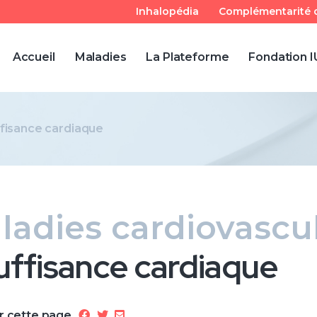
Inhalopédia
Complémentarité d
Accueil
Maladies
La Plateforme
Fondation 
ffisance cardiaque
ladies cardiovascul
uffisance cardiaque
r cette page