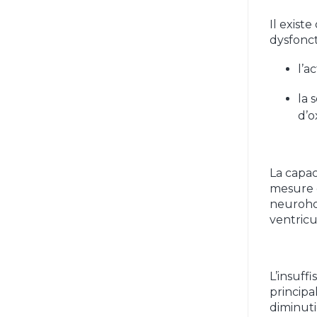
Il exis
dysfonc
l’a
la 
d’o
La capac
mesure d
neurohor
ventricu
L’insuff
principa
diminuti