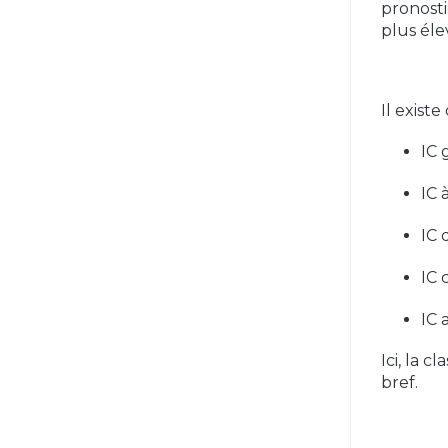
pronosti
plus éle
Il existe
IC 
IC 
IC 
IC 
IC 
Ici, la 
bref.