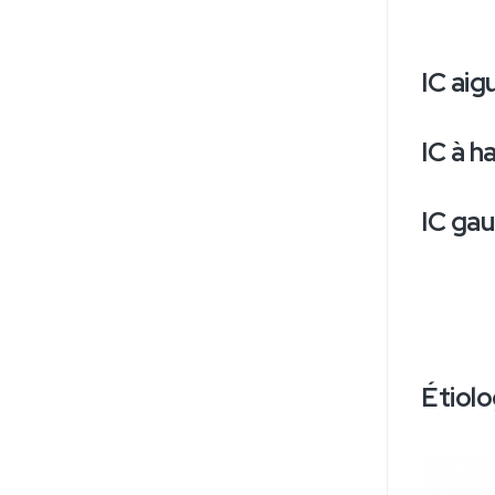
IC aig
IC à h
IC gau
Étiolo