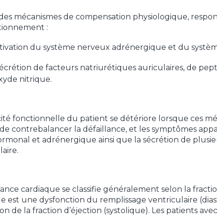
te des mécanismes de compensation physiologique, resp
tionnement :
ctivation du système nerveux adrénergique et du systèm
sécrétion de facteurs natriurétiques auriculaires, de pep
xyde nitrique.
ité fonctionnelle du patient se détériore lorsque ces 
e contrebalancer la défaillance, et les symptômes appara
monal et adrénergique ainsi que la sécrétion de plusi
laire.
isance cardiaque se classifie généralement selon la fractio
le est une dysfonction du remplissage ventriculaire (dias
on de la fraction d’éjection (systolique). Les patients av