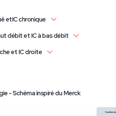
uë etIC chronique
aut débit et IC à bas débit
che et IC droite
gie - Schéma inspiré du Merck