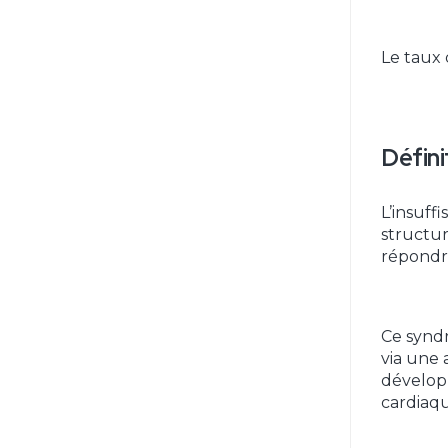
Le taux 
Défini
L’insuff
structur
répondr
Ce syndr
via une 
dévelop
cardiaqu