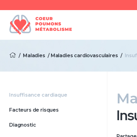
/
Maladies
/
Maladies cardiovasculaires
/
Insu
Ma
Insuffisance cardiaque
Ins
Facteurs de risques
Diagnostic
Partage