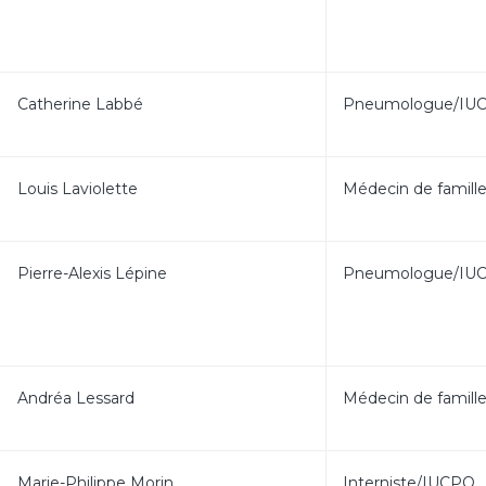
Catherine Labbé
Pneumologue/IU
Louis Laviolette
Médecin de famill
Pierre-Alexis Lépine
Pneumologue/IU
Andréa Lessard
Médecin de famill
Marie-Philippe Morin
Interniste/IUCPQ